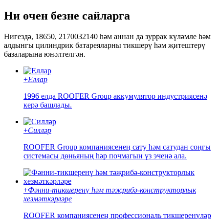
Ни өчен безне сайларга
Нигездә, 18650, 2170032140 һәм аннан да зуррак күләмле һәм
алдынгы цилиндрик батареяларны тикшерү һәм җитештерү
базаларына юнәлтелгән.
+
Еллар
1996 елда ROOFER Group аккумулятор индустриясенә
керә башлады.
+
Cилләр
ROOFER Group компаниясенең сату һәм сатудан соңгы
системасы дөньяның һәр почмагын үз эченә ала.
+
Фәнни-тикшеренү һәм тәҗрибә-конструкторлык
хезмәткәрләре
ROOFER компаниясенең профессиональ тикшеренүләр