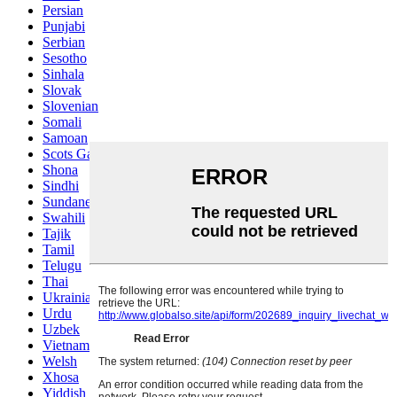
Persian
Punjabi
Serbian
Sesotho
Sinhala
Slovak
Slovenian
Somali
Samoan
Scots Gaelic
Shona
Sindhi
Sundanese
Swahili
Tajik
Tamil
Telugu
Thai
Ukrainian
Urdu
Uzbek
Vietnamese
Welsh
Xhosa
Yiddish