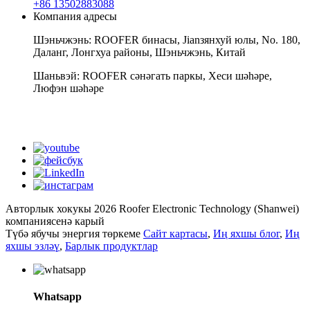
+86 13502883088
Компания адресы
Шэньчжэнь: ROOFER бинасы, Jianзянхуй юлы, No. 180,
Даланг, Лонгхуа районы, Шэньчжэнь, Китай
Шаньвэй: ROOFER сәнәгать паркы, Хеси шәһәре,
Люфэн шәһәре
whatsapp
Авторлык хокукы 2026 Roofer Electronic Technology (Shanwei)
компаниясенә карый
Түбә ябучы энергия төркеме
Сайт картасы
,
Иң яхшы блог
,
Иң
яхшы эзләү
,
Барлык продуктлар
Whatsapp