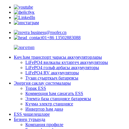
business@roofer.cn
+86 13502883088
Көч һәм транспорт чарасы аккумуляторлары
LiFePO4 вилкалы күтәргеч аккумуляторы
LiFePO4 гольф арбасы аккумуляторы
LiFePO4 RV аккумуляторы
Тузан суырткыч батареясы
Энергия саклау системалары
Торак ESS
Коммерция һәм сәнәгать ESS
Элемтә база станциясе батареясы
Күчмә электр станциясе
Инвертор һәм данә
ESS чишелешләре
Безнең турында
Компания профиле