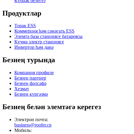
Күбрәк белегез
Продуктлар
Торак ESS
Коммерция һәм сәнәгать ESS
Элемтә база станциясе батареясы
Күчмә электр станциясе
Инвертор һәм данә
Безнең турында
Компания профиле
Безнең партнер
Безнең фәлсәфә
Хезмәт
Безнең күргәзмә
Безнең белән элемтәгә керегез
Электрон почта:
business@roofer.cn
Мобиль: