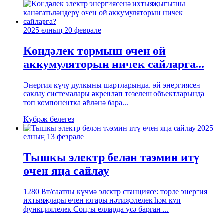
2025 елның 20 феврале
Көндәлек тормыш өчен өй
аккумуляторын ничек сайларга...
Энергия күчү дулкыны шартларында, өй энергиясен
саклау системалары әкренләп төзелеш объектларында
төп компонентка әйләнә бара...
Күбрәк белегез
2025
елның 13 феврале
Тышкы электр белән тәэмин итү
өчен яңа сайлау
1280 Вт/саатлы күчмә электр станциясе: төрле энергия
ихтыяҗлары өчен югары нәтиҗәлелек һәм күп
функциялелек Соңгы елларда үсә барган ...