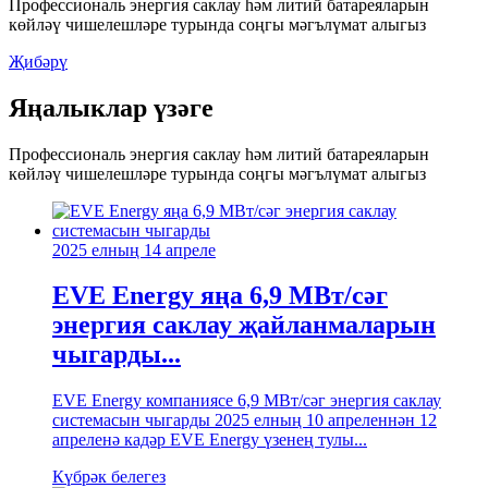
Профессиональ энергия саклау һәм литий батареяларын
көйләү чишелешләре турында соңгы мәгълүмат алыгыз
Җибәрү
Яңалыклар үзәге
Профессиональ энергия саклау һәм литий батареяларын
көйләү чишелешләре турында соңгы мәгълүмат алыгыз
2025 елның 14 апреле
EVE Energy яңа 6,9 МВт/сәг
энергия саклау җайланмаларын
чыгарды...
EVE Energy компаниясе 6,9 МВт/сәг энергия саклау
системасын чыгарды 2025 елның 10 апреленнән 12
апреленә кадәр EVE Energy үзенең тулы...
Күбрәк белегез