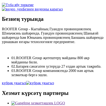
Безнең видеоны карагыз
Безнең турында
ROOFER Group - Кытайның Гуандун провинциясенең
Шэньчжэнь шәһәрендә, Гуандун провинциясенең Шаньвэй
шәһәрендә һәм Юньнань провинциясенең Баошань шәһәрендә
урнашкан югары технологияле предприятие.
01.
ROOFER Group җитештерү мәйданы 800 акр
мәйданны били.
02.
Батарея сәнәгатен үстерүдә 27 елдан артык тәҗрибә.
03.
ROOFER Group компаниясендә 2000 нән артык
хезмәткәр бергә эшли.
күбрәк укыгыз
Хезмәт күрсәтү партнеры