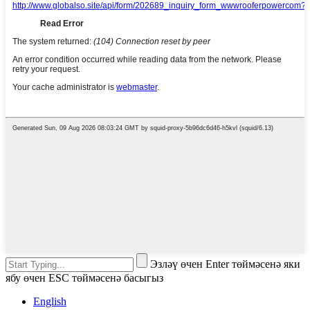
Эзләү өчен Enter төймәсенә яки
ябу өчен ESC төймәсенә басыгыз
English