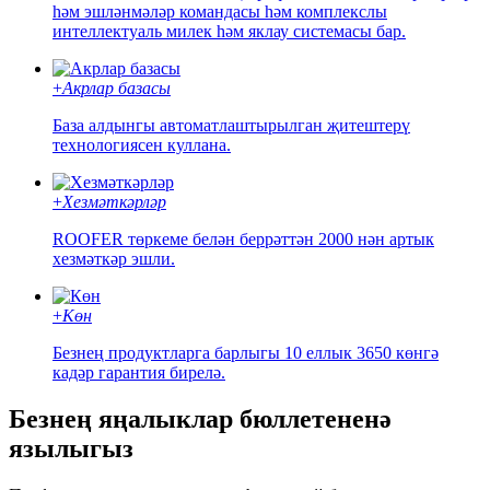
һәм эшләнмәләр командасы һәм комплекслы
интеллектуаль милек һәм яклау системасы бар.
+
Акрлар базасы
База алдынгы автоматлаштырылган җитештерү
технологиясен куллана.
+
Хезмәткәрләр
ROOFER төркеме белән беррәттән 2000 нән артык
хезмәткәр эшли.
+
Көн
Безнең продуктларга барлыгы 10 еллык 3650 көнгә
кадәр гарантия бирелә.
Безнең яңалыклар бюллетененә
язылыгыз