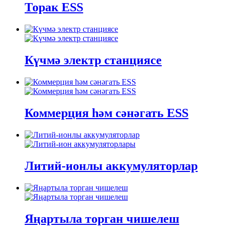
Торак ESS
Күчмә электр станциясе
Коммерция һәм сәнәгать ESS
Литий-ионлы аккумуляторлар
Яңартыла торган чишелеш