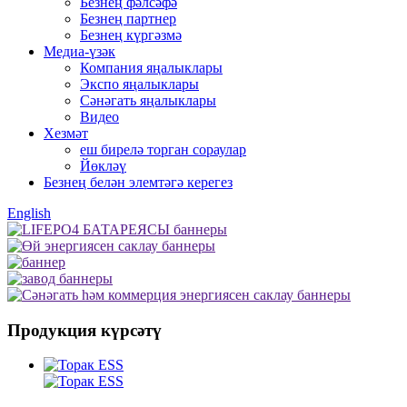
Безнең фәлсәфә
Безнең партнер
Безнең күргәзмә
Медиа-үзәк
Компания яңалыклары
Экспо яңалыклары
Сәнәгать яңалыклары
Видео
Хезмәт
еш бирелә торган сораулар
Йөкләү
Безнең белән элемтәгә керегез
English
Продукция күрсәтү