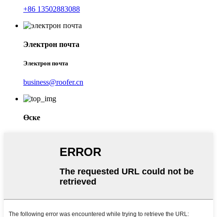
+86 13502883088
Электрон почта
Электрон почта
business@roofer.cn
Өске