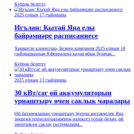
Күбрәк белегез
2025 елның 17 гыйнвары
Игълан: Кытай Яңа елы
бәйрәмнәре расписаниесе
Хөрмәтле клиентлар, Безнең компания 2025 елның 18
гыйнварыннан 8 февраленә кадәр ябык булачак...
Күбрәк белегез
2025 елның 13 гыйнвары
30 кВт/сәг өй аккумуляторын
урнаштыру өчен саклык чаралары
Өй батареяларын урнаштыру буенча җитәкчелек Яңа
энергия технологияләренең өзлексез үсеше белән, өй
энергиясен саклау системалары...